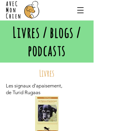
AVEC
Mon
Chien
Livres / blogs /
podcasts
Livres
Les signaux d'apaisement,
de Turid Rugaas